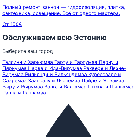
Полный ремонт ванной — гидроизоляция, плитка,
сантехника, освещение. Всё от одного мастера.
От 150€
Обслуживаем всю Эстонию
Выберите ваш город
Таллинн и Харьюмаа
Тарту и Тартумаа
Пярну и
Пярнумаа
Нарва и Ида-Вирумаа
Раквере и Ляэне-
Вирумаа
Вильянди и Вильяндимаа
Курессааре и
Сааремаа
Хаапсалу и Ляэнемаа
Пайде и Ярвамаа
Выру и Вырумаа
Валга и Валгамаа
Пылва и Пылвамаа
Рапла и Рапламаа