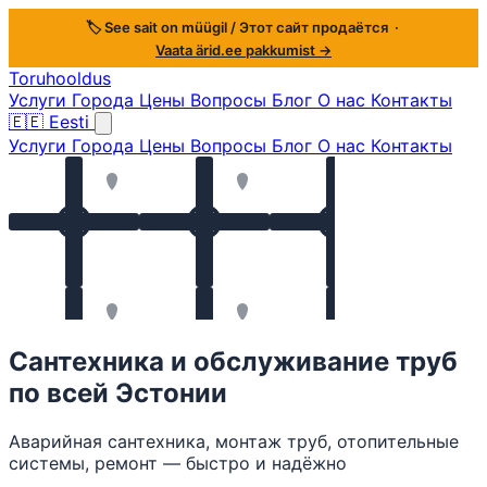
🏷️ See sait on müügil / Этот сайт продаётся ·
Vaata ärid.ee pakkumist →
Toruhooldus
Услуги
Города
Цены
Вопросы
Блог
О нас
Контакты
🇪🇪
Eesti
Услуги
Города
Цены
Вопросы
Блог
О нас
Контакты
Сантехника и обслуживание труб
по всей Эстонии
Аварийная сантехника, монтаж труб, отопительные
системы, ремонт — быстро и надёжно