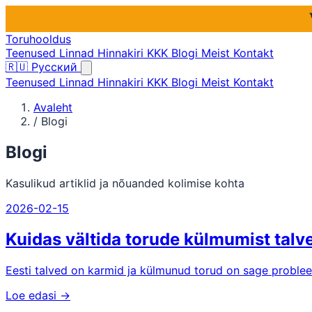
Toruhooldus
Teenused
Linnad
Hinnakiri
KKK
Blogi
Meist
Kontakt
🇷🇺
Русский
Teenused
Linnad
Hinnakiri
KKK
Blogi
Meist
Kontakt
Avaleht
/
Blogi
Blogi
Kasulikud artiklid ja nõuanded kolimise kohta
2026-02-15
Kuidas vältida torude külmumist talv
Eesti talved on karmid ja külmunud torud on sage problee
Loe edasi →