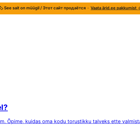
🏷️ See sait on müügil / Этот сайт продаётся ·
Vaata ärid.ee pakkumist 
el?
m. Õpime, kuidas oma kodu torustikku talveks ette valmist