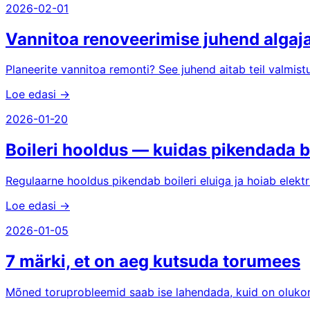
2026-02-01
Vannitoa renoveerimise juhend algaj
Planeerite vannitoa remonti? See juhend aitab teil valmist
Loe edasi →
2026-01-20
Boileri hooldus — kuidas pikendada bo
Regulaarne hooldus pikendab boileri eluiga ja hoiab elektr
Loe edasi →
2026-01-05
7 märki, et on aeg kutsuda torumees
Mõned toruprobleemid saab ise lahendada, kuid on olukord