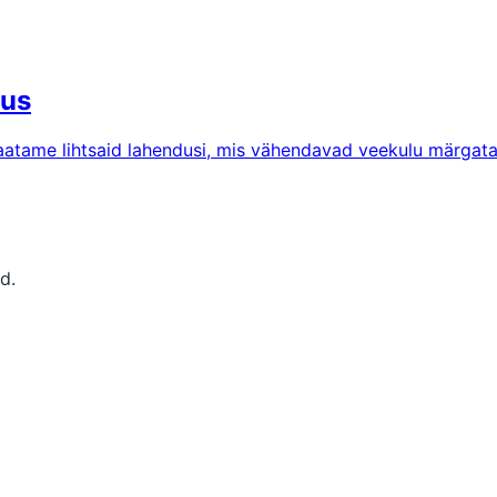
dus
Vaatame lihtsaid lahendusi, mis vähendavad veekulu märgata
d.