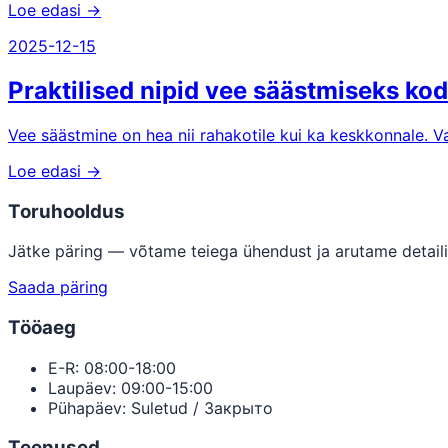
Loe edasi →
2025-12-15
Praktilised nipid vee säästmiseks ko
Vee säästmine on hea nii rahakotile kui ka keskkonnale. 
Loe edasi →
Toruhooldus
Jätke päring — võtame teiega ühendust ja arutame detaili
Saada päring
Tööaeg
E-R: 08:00-18:00
Laupäev: 09:00-15:00
Pühapäev: Suletud / Закрыто
Teenused