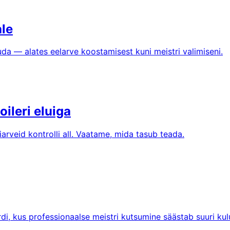
ale
uda — alates eelarve koostamisest kuni meistri valimiseni.
ileri eluiga
iarveid kontrolli all. Vaatame, mida tasub teada.
i, kus professionaalse meistri kutsumine säästab suuri kul